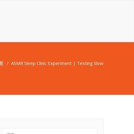
眠
/
ASMR Sleep Clinic Experiment | Testing Slow