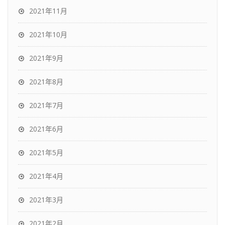
2021年11月
2021年10月
2021年9月
2021年8月
2021年7月
2021年6月
2021年5月
2021年4月
2021年3月
2021年2月