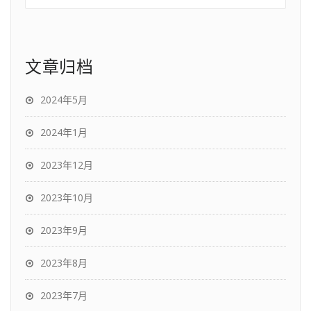
文章归档
2024年5月
2024年1月
2023年12月
2023年10月
2023年9月
2023年8月
2023年7月